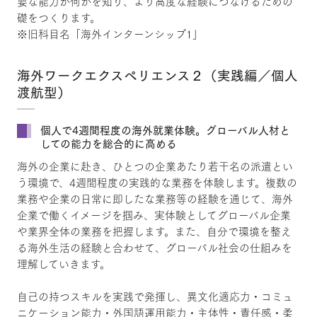
要な能力が何かを知り、より高度な経験につなげるための
礎をつくります。
※旧科目名「海外インターンシップ1」
海外ワークエクスペリエンス２（実践編／個人
渡航型）
個人で4週間程度の海外就業体験。グローバル人材と
しての能力を総合的に高める
海外の企業に赴き、ひとつの企業あたり若干名の派遣とい
う環境で、4週間程度の実践的な業務を体験します。複数の
業務や企業の日常に即したな業務等の経験を通じて、海外
企業で働くイメージを掴み、実体験としてグローバル企業
や業界全体の業務を把握します。また、自分で環境を整え
る海外生活の経験と合わせて、グローバル社会の仕組みを
理解していきます。
自己の持つスキルを実践で発揮し、異文化適応力・コミュ
ニケーション能力・外国語運用能力・主体性・責任感・柔