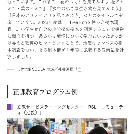
行っています。これまで「花のつくりを見てみよう-花のヒ
ミツ・葉のヒミツ」「水中の小さな生き物を見てみよう」
「日本のアリとヒアリを見てみよう」などのタイトルで実
施しています。2023年度は「i-Tree Ecoを使った樹木調
査」。小学生が自分の小学校の樹木を測定することで植物
に関心を持つ、あるいは環境について学ぶといったきっか
け与える教育のヒントということで、池袋キャンパスの樹
木調査を行い、その樹木群が１年間に吸収する炭素量を計
算しました。
理学部 SCOLA 地域／社会連携
正課教育プログラム例
立教サービスラーニングセンター「RSL－コミュニテ
ィ（池袋）」