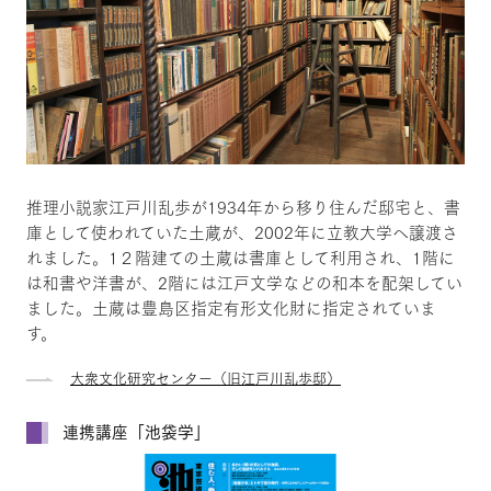
推理小説家江戸川乱歩が1934年から移り住んだ邸宅と、書
庫として使われていた土蔵が、2002年に立教大学へ譲渡さ
れました。1２階建ての土蔵は書庫として利用され、1階に
は和書や洋書が、2階には江戸文学などの和本を配架してい
ました。土蔵は豊島区指定有形文化財に指定されていま
す。
大衆文化研究センター（旧江戸川乱歩邸）
連携講座「池袋学」