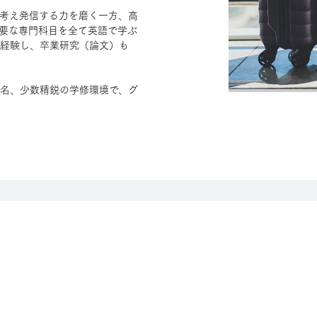
考え発信する力を磨く一方、高
要な専門科目を全て英語で学ぶ
経験し、卒業研究（論文）も
5名、少数精鋭の学修環境で、グ