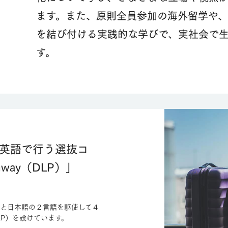
ます。また、原則全員参加の海外留学や
を結び付ける実践的な学びで、実社会で
す。
英語で行う選抜コ
thway（DLP）」
と日本語の２言語を駆使して４
」（DLP）を設けています。