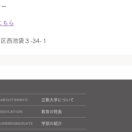
ター
こちら
島区西池袋３-34-１
立教大学について
教育の特長
学部の紹介