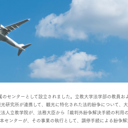
学直属のセンターとして設立されました。立教大学法学部の教員
観光研究所が連携して、観光に特化された法的紛争について、
学校法人立教学院が、法務大臣から「裁判外紛争解決手続の利用
本センターが、その事業の執行として、調停手続による紛争解