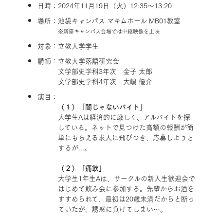
日時：2024年11月19日（火）12:35～13:20
場所：池袋キャンパス マキムホール MB01教室
※新座キャンパス会場では中継映像を上映
対象：立教大学学生
講師：立教大学落語研究会
文学部史学科3年次 金子 太郎
文学部史学科4年次 大嶋 優介
演目：
（１）「闇じゃないバイト」
大学生Aは経済的に厳しく、アルバイトを探
している。ネットで見つけた高額の報酬が簡
単にもらえる求人に飛びつき、応募しようと
するが...。
（２）「痛飲」
大学生1年生Aは、サークルの新入生歓迎会で
はじめて飲み会に参加する。先輩からお酒を
すすめられて、最初は20歳未満だからと断っ
ていたが、誘惑に負けてしまい…。