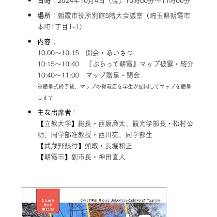
日時
：2024年10月4日（金）10時00分～11時00分
場所
：朝霞市役所別館5階大会議室（埼玉県朝霞市
本町1丁目1-1）
内容
：
10:00～10:15 開会・あいさつ
10:15～10:40 『ぶらって朝霞』マップ披露・紹介
10:40～11:00 マップ贈呈・閉会
※贈呈式終了後、マップの掲載店を学生が訪問してマップを贈呈
します
主な出席者
：
【立教大学】総長・西原廉太、観光学部長・松村公
明、同学部准教授・西川亮、同学部生
【武蔵野銀行】頭取・長堀和正
【朝霞市】副市長・神田直人