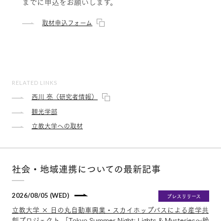
までに申込をお願いします。
取材申込フォーム
RELATED LINKS
西川 亮（研究者情報）
観光学部
立教大学への取材
社会・地域連携についての最新記事
2026/08/05 (WED)
プレスリリース
立教大学 × 日の丸自動車興業・スカイホップバスによる産学共
創プロジェクト 「Tokyo Summer Night: Lights & Mysteries〜絶