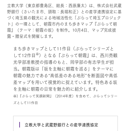
立教大学（東京都豊島区、総長：西原廉太）は、株式会社武蔵
野銀行（さいたま市、頭取：長堀和正）との産学連携協定に基
づく埼玉県の観光による地域活性化「ぶらって埼玉プロジェク
ト」の一環として、朝霞市内のまち歩きマップ『ぶらって朝
霞』（テーマ：朝霞の坂）を制作。10月4日、マップ完成披
露・贈呈式を開催します。
まち歩きマップとして11作目（ぶらってシリーズと
※
して12作目
）となる『ぶらって朝霞』は、西川亮観
光学部准教授の指導のもと、同学部の有志学生が担
当。朝霞版は「坂を主軸に朝霞を巡る」をテーマに
朝霞の魅力である“高低差のある地形”を断面図や高低
差マップを用いて視覚的に捉えています。特色ある坂
を主軸に朝霞の日常を魅力的に紹介します。
※)『ぶらって笑顔新聞』（2014年度）を含めて、ぶらってシリー
ズとして11作目
立教大学と武蔵野銀行との産学連携協定