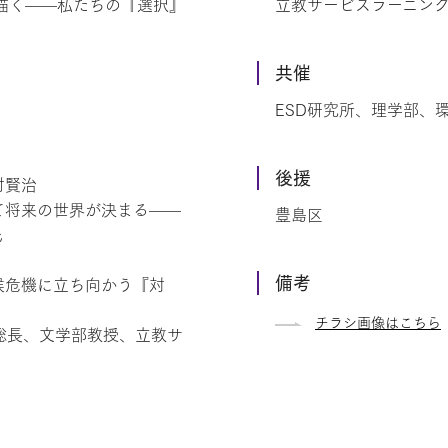
を描く——私たちの『選択』
立教サービスラーニング
共催
ESD研究所、理学部、
後援
村賢治
よって将来の世界が決まる——
豊島区
氏
備考
気候危機に立ち向かう『対
チラシ画像はこちら
学副総長、文学部教授、立教サ