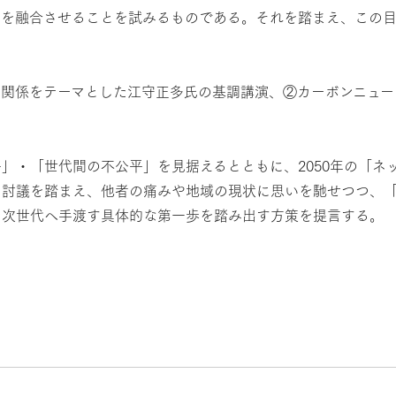
知を融合させることを試みるものである。それを踏まえ、この
の関係をテーマとした江守正多氏の基調講演、②カーボンニュー
」・「世代間の不公平」を見据えるとともに、2050年の「ネ
。討議を踏まえ、他者の痛みや地域の現状に思いを馳せつつ、
を次世代へ手渡す具体的な第一歩を踏み出す方策を提言する。