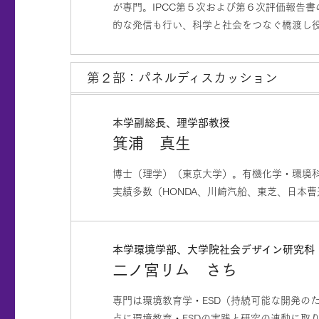
が専門。IPCC第５次および第６次評価報告
的な発信も行い、科学と社会をつなぐ橋渡し
第２部：パネルディスカッション
本学副総長、理学部教授
箕浦 真生
博士（理学）（東京大学）。有機化学・環境科
実績多数（HONDA、川崎汽船、東芝、日本
本学環境学部、大学院社会デザイン研究科（
二ノ宮リム さち
専門は環境教育学・ESD（持続可能な開発の
点に環境教育・ESDの実践と研究の連動に取