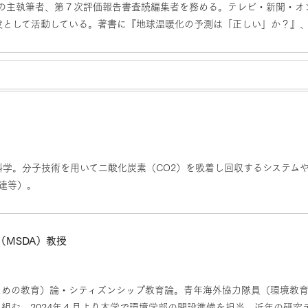
書の主執筆者、第７次評価報告書査読編集者を務める。テレビ・新聞・オ
役として活動している。著書に『地球温暖化の予測は「正しい」か？』
学。分子技術を用いて二酸化炭素（CO2）を吸着し回収するシステム
曹達等）。
MSDA）教授
ための教育）論・シティズンシップ教育論。青年海外協力隊員（環境教育）
り組む。2024年４月より本学で環境学部の開設準備を担当。近年の研