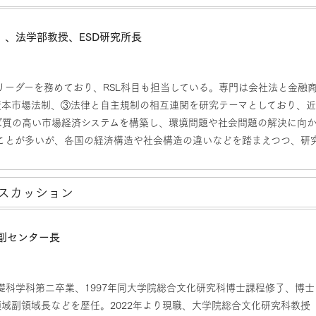
、法学部教授、ESD研究所長
ムリーダーを務めており、RSL科目も担当している。専門は会社法と金融
資本市場法制、③法律と自主規制の相互連関を研究テーマとしており、
ば質の高い市場経済システムを構築し、環境問題や社会問題の解決に向
ことが多いが、各国の経済構造や社会構造の違いなどを踏まえつつ、研
スカッション
副センター長
礎科学科第二卒業、1997年同大学院総合文化研究科博士課程修了、博士
域副領域長などを歴任。2022年より現職、大学院総合文化研究科教授