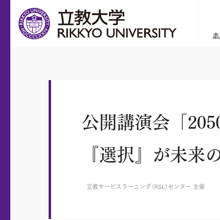
ホ
公開講演会「20
『選択』が未来
立教サービスラーニング（RSL）センター 主催