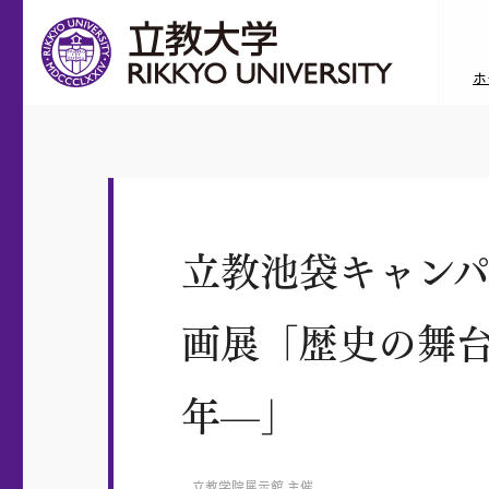
ホ
立教池袋キャンパ
画展「歴史の舞台
年—」
立教学院展示館 主催