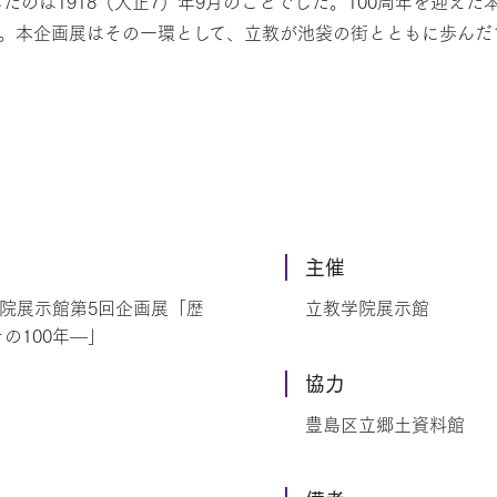
のは1918（大正7）年9月のことでした。100周年を迎えた
。本企画展はその一環として、立教が池袋の街とともに歩んだ1
主催
学院展示館第5回企画展「歴
立教学院展示館
の100年—」
協力
豊島区立郷土資料館