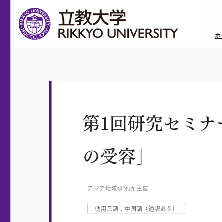
ホ
第1回研究セミ
の受容」
アジア地域研究所 主催
使用言語：中国語（通訳あり）