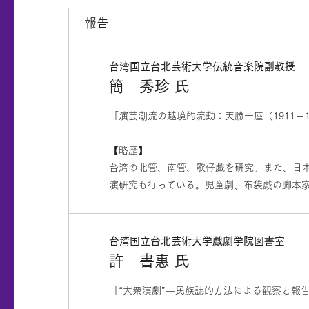
報告
台湾国立台北芸術大学伝統音楽院副教授
簡 秀珍 氏
「演芸潮流の越境的流動：天勝一座（1911－1
【略歴】
台湾の北管、南管、歌仔戯を研究。また、日
演研究も行っている。児童劇、布袋戯の脚本
台湾国立台北芸術大学戯劇学院図書室
許 書惠 氏
「“大衆演劇”—民族誌的方法による観察と報