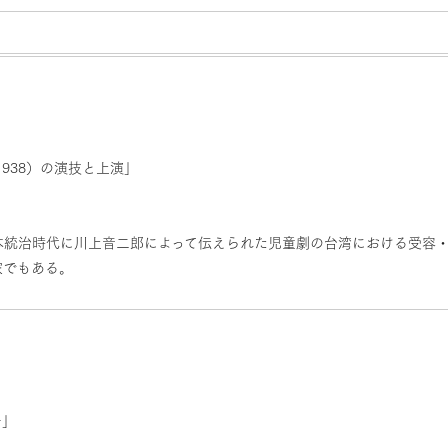
938）の演技と上演」
本統治時代に川上音二郎によって伝えられた児童劇の台湾における受容
家でもある。
告」