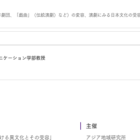
年劇団、「戯曲」（伝統演劇）など）の変容、演劇にみる日本文化の受
ニケーション学部教授
主催
おける異文化とその受容」
アジア地域研究所