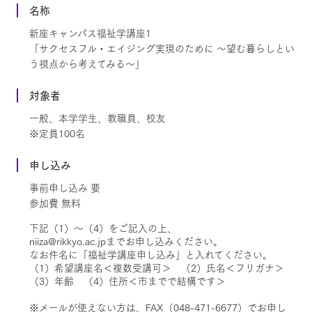
名称
新座キャンパス福祉学講座1
「サクセスフル・エイジング実現のために ～望む暮らしとい
う視点から考えてみる～」
対象者
一般、本学学生、教職員、校友
※定員100名
申し込み
事前申し込み 要
参加費 無料
下記（1）～（4）をご記入の上、
niiza@rikkyo.ac.jpまでお申し込みください。
なお件名に「福祉学講座申し込み」と入れてください。
（1）希望講座名＜複数受講可＞ （2）氏名＜フリガナ＞
（3）年齢 （4）住所＜市までで結構です＞
※メールが使えない方は、FAX（048-471-6677）でお申し