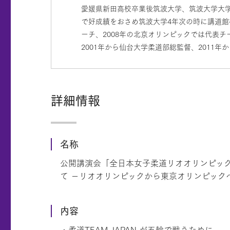
愛媛県新田高校卒業後筑波大学、筑波大学大学
で好成績をおさめ筑波大学4年次の時に講道館
ーチ、2008年の北京オリンピックでは代表
2001年から仙台大学柔道部総監督、2011
詳細情報
名称
公開講演会「全日本女子柔道リオオリンピッ
て －リオオリンピックから東京オリンピック
内容
・柔道TEAM JAPAN が五輪で戦うために