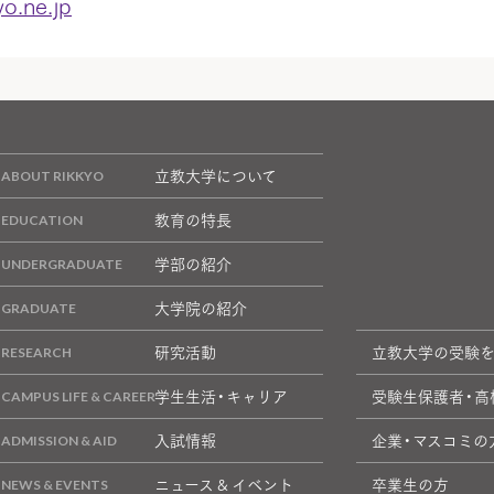
yo.ne.jp
立教大学について
教育の特長
学部の紹介
大学院の紹介
研究活動
立教大学の受験
学生生活・キャリア
受験生保護者・高
入試情報
企業・マスコミの
ニュース & イベント
卒業生の方