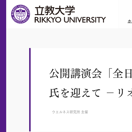
ホ
公開講演会「全
氏を迎えて －リ
ウエルネス研究所 主催