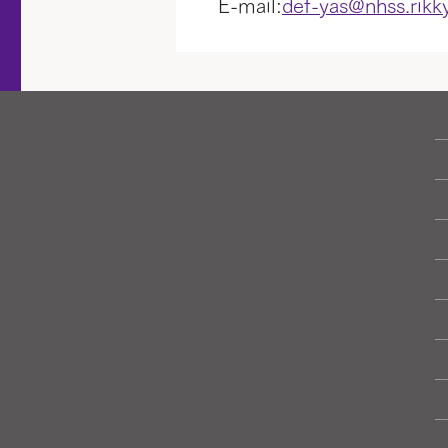
E-mail:
def-yas@nhss.rikk