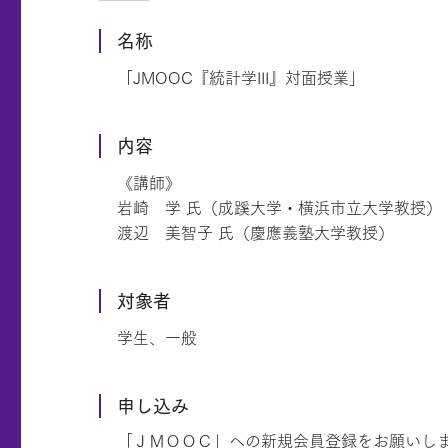
名称
「JMOOC『統計学III』対面授業」
内容
《講師》
岩崎 学 氏（成蹊大学・横浜市立大学教授）
渡辺 美智子 氏（慶應義塾大学教授）
対象者
学生、一般
申し込み
「ＪＭＯＯＣ」への新規会員登録をお願いし