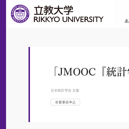
ホ
「JMOOC『統計
日本統計学会 主催
※要事前申込