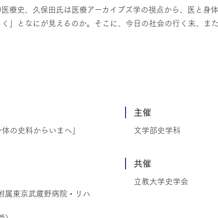
神医療史、久保田氏は医療アーカイブズ学の視点から、医と身
らく」となにが見えるのか。そこに、今日の社会の行く末、ま
主催
身体の史料からいまへ」
文学部史学科
共催
立教大学史学会
附属東京武蔵野病院・リハ
授）