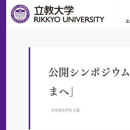
ホ
公開シンポジウ
まへ」
文学部史学科 主催