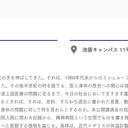
池袋キャンパス 11号
究の手を伸ばしてきた。それは、1960年代末からのミシェル
った。その後半世紀の時を経ても、医と身体の歴史への関心は
や途上国医療の問題に至るまで、今日の社会においてますます
うるとすれば、それは、史料、すなわち過去に書かれた言葉、
と身体の問題に対して何を言わんとするのか。本公開講演会の
病院入院に関わる記録から、精神病院という空間でものを書き
のへと変貌する様相を論じる。高林は、近代イギリスの体温計