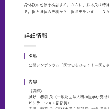
身体観の起源を検討する。さらに、鈴木氏は精
る。医と身体の史料から、医学史をいまに「ひ
詳細情報
名称
公開シンポジウム「医学史をひらく！－医と
内容
《講師》
風野 春樹 氏（一般財団法人精神医学研究所
ビリテーション部部長）
廣川 和花 氏（専修大学文学部歴史学科准教