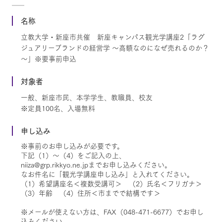
名称
立教大学・新座市共催 新座キャンパス観光学講座2「ラグ
ジュアリーブランドの経営学 ～高額なのになぜ売れるのか？
～」※要事前申込
対象者
一般、新座市民、本学学生、教職員、校友
※定員100名、入場無料
申し込み
※事前のお申し込みが必要です。
下記（1）～（4）をご記入の上、
niiza@grp.rikkyo.ne.jpまでお申し込みください。
なお件名に「観光学講座申し込み」と入れてください。
（1）希望講座名＜複数受講可＞ （2）氏名＜フリガナ＞
（3）年齢 （4）住所＜市までで結構です＞
※メールが使えない方は、FAX（048-471-6677）でお申し
込みください。