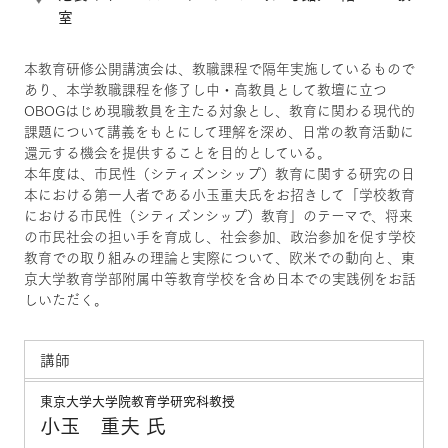
室
本教育研修公開講演会は、教職課程で隔年実施しているもので
あり、本学教職課程を修了し中・高教員として教壇に立つ
OBOGはじめ現職教員を主たる対象とし、教育に関わる現代的
課題について講義をもとにして理解を深め、日常の教育活動に
還元する機会を提供することを目的としている。
本年度は、市民性（シティズンシップ）教育に関する研究の日
本における第一人者である小玉重夫氏をお招きして「学校教育
における市民性（シティズンシップ）教育」のテーマで、将来
の市民社会の担い手を育成し、社会参加、政治参加を促す学校
教育での取り組みの理論と実際について、欧米での動向と、東
京大学教育学部附属中等教育学校を含め日本での実践例をお話
しいただく。
講師
東京大学大学院教育学研究科教授
小玉 重夫 氏