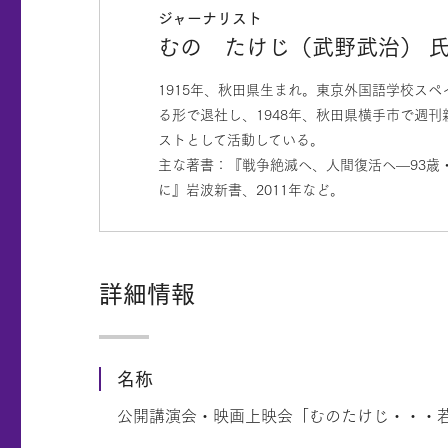
ジャーナリスト
むの たけじ（武野武治） 
1915年、秋田県生まれ。東京外国語学校スペ
る形で退社し、1948年、秋田県横手市で週
ストとして活動している。
主な著書：『戦争絶滅へ、人間復活へ—93歳・
に』岩波新書、2011年など。
詳細情報
名称
公開講演会・映画上映会「むのたけじ・・・