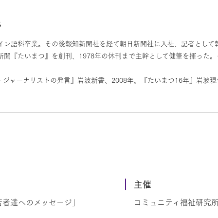
氏
イン語科卒業。その後報知新聞社を経て朝日新聞社に入社、記者として報道
刊新聞『たいまつ』を創刊、1978年の休刊まで主幹として健筆を揮った
ジャーナリストの発言』岩波新書、2008年。『たいまつ16年』岩波現
主催
若者達へのメッセージ」
コミュニティ福祉研究