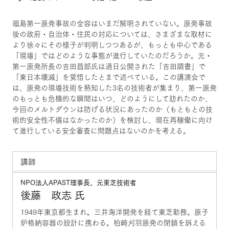
福島第一原発事故の全容はいまだ解明されていない。原発事故
後の政府・自治体・住民の対応については、さまざまな取材に
より徐々にその様子が判明しつつあるが、もっとも中心である
「現場」ではどのような事態が進行していたのだろうか。元・
第一原発所長の吉田昌郎氏は過日公開された「吉田調書」で
「東日本壊滅」を覚悟したとまで述べている。この講演会で
は、原発の現場技術を熟知した3名の技術者が集まり、第一原発
のもっとも危機的な瞬間はいつ、どのようにして訪れたのか、
今回のメルトダウンは防げる状況にあったのか（もともとの技
術的安全性不備はなかったのか）を検討し、現在再稼働に向け
て進行している安全審査に問題点はないのかを考える。
講師
NPO法人APAST理事長、元東芝技術者
後藤 政志 氏
1949年東京都生まれ。三井海洋開発を経て東芝勤務。原子
炉格納容器の設計に携わる。柏崎刈羽原発の閉鎖を訴える