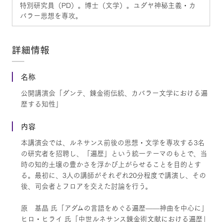
特別研究員（PD）。博士（文学）。ユダヤ神秘主義・カ
バラー思想を専攻。
詳細情報
名称
公開講演会「ダンテ、錬金術伝統、カバラー文学における遍
歴する知性」
内容
本講演会では、ルネサンス前後の思想・文学を専攻する3名
の研究者を招聘し、「遍歴」という統一テーマのもとで、当
時の知的土壌の豊かさを浮かび上がらせることを目的とす
る。最初に、3人の講師がそれぞれ20分程度で講演し、その
後、司会者とフロアを交えた討論を行う。
原 基晶 氏「アダムの言語をめぐる遍歴——神曲を中心に」
ヒロ・ヒライ 氏「中世ルネサンス錬金術文献における遍歴」