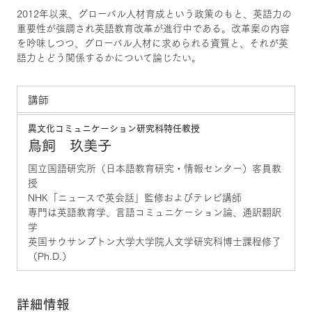
2012年以来、グローバル人材育成という政策のもと、英語力の
重要性が強調され英語教育改革が進行中である。改革案の内容
を吟味しつつ、グローバル人材に求められる資質と、それが英
語力とどう関係するかについて論じたい。
講師
異文化コミュニケーション研究科特任教授
鳥飼 玖美子
国立国語研究所（日本語教育研究・情報センター）客員教
授
NHK「ニュースで英会話」監修およびテレビ講師
専門は英語教育学、言語コミュニケーション論、通訳翻訳
学
英国サウサンプトン大学大学院人文学研究科博士課程修了
（Ph.D.）
詳細情報