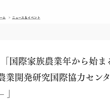
ーム
ニュース＆イベント
ム「国際家族農業年から始ま
ス農業開発研究国際協力センタ
— 」