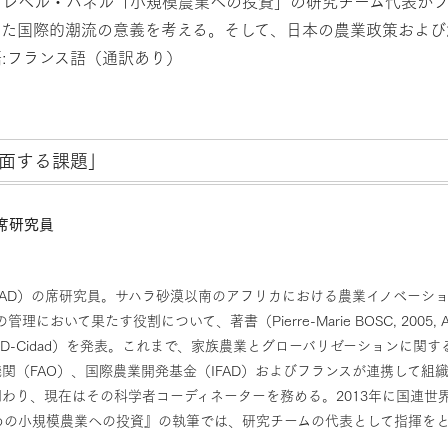
イレベル・パネル「小規模農業への投資」の研究チーム代表が
した国際的潮流の意義を考える。そして、日本の農業政策および
:フランス語（通訳あり）
面する課題」
席研究員
RAD）の席研究員。サハラ砂漠以南のアフリカにおける農業イノベーシ
す役割について、著書（Pierre-Marie BOSC, 2005, A la croisee 
ee ressources, IRD-Cidad）を発表。これまで、家族農業とグローバリゼ
機関（FAO）、国際農業開発基金（IFAD）およびフランスが連携して組織する世界農
tive）の立ち上げに関わり、現在はその科学者コーディネーターを務める。2013年
めの小規模農業への投資』の執筆では、研究チームの代表として指揮を