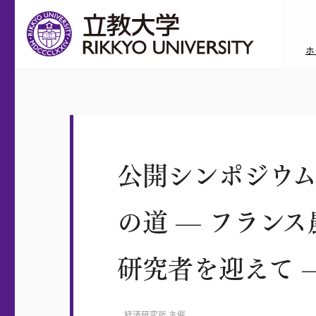
ホ
公開シンポジウ
の道 — フラン
研究者を迎えて 
経済研究所 主催