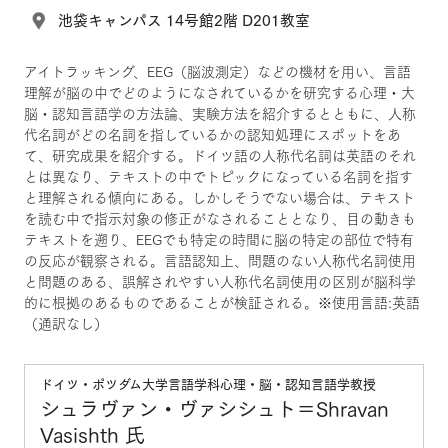
池袋キャンパス 14号館2階 D201教室
アイトラッキング、EEG（脳波測定）などの機材を用い、言語
理解が脳の中でどのようになされているかを研究する心理・大
脳・認知言語学の方法論、実験方法を紹介するとともに、人称
代名詞がどの名詞を指しているかの認知処理にスポットをあ
て、研究成果を紹介する。ドイツ語の人称代名詞は英語のそれ
とは異なり、テキストの中でトピックになっている名詞を指す
と理解される傾向にある。しかしそうでない場合は、テキスト
を読む中で指示対象の修正がなされることとなり、目の動きも
テキストを遡り、EEGでも特定の時間に脳の特定の部位で特有
の反応が観察される。言語認知上、問題のない人称代名詞使用
と問題のある、誤解されやすい人称代名詞使用の区別が脳科学
的に根拠のあるものであることが検証される。※使用言語:英語
（通訳なし）
ドイツ・ポツダム大学言語学科心理・脳・認知言語学教授
シュラヴァン・ヴァシシュト＝Shravan
Vasishth 氏