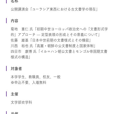
名称
公開講演会「ユーラシア東西における古文書学の現在」
内容
菊地 重仁 氏「初期中世ヨーロッパ政治史への「文書形式学
的」アプローチ — 定型表現の形成とその意義について」
佐藤 雄基「日本中世前期の文書様式とその機能」
川西 裕也 氏「高麗・朝鮮の公文書制度と国家体制」
四日市 康博 氏「イル＝ハン朝公文書とモンゴル帝国期文書
様式の構造」
対象者
本学学生、教職員、校友、一般
※申込不要、入場無料
主催
文学部史学科
共催