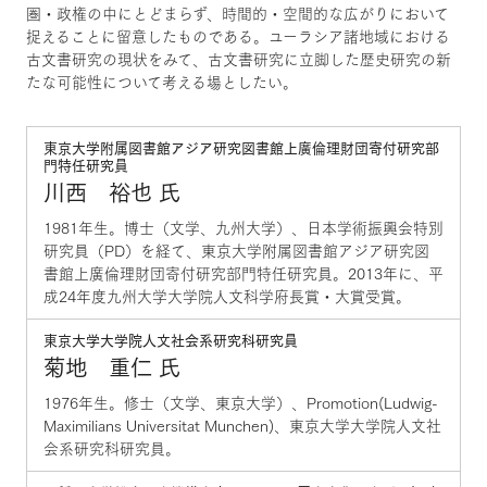
圏・政権の中にとどまらず、時間的・空間的な広がりにおいて
捉えることに留意したものである。ユーラシア諸地域における
古文書研究の現状をみて、古文書研究に立脚した歴史研究の新
たな可能性について考える場としたい。
東京大学附属図書館アジア研究図書館上廣倫理財団寄付研究部
門特任研究員
川西 裕也 氏
1981年生。博士（文学、九州大学）、日本学術振興会特別
研究員（PD）を経て、東京大学附属図書館アジア研究図
書館上廣倫理財団寄付研究部門特任研究員。2013年に、平
成24年度九州大学大学院人文科学府長賞・大賞受賞。
東京大学大学院人文社会系研究科研究員
菊地 重仁 氏
1976年生。修士（文学、東京大学）、Promotion(Ludwig-
Maximilians Universitat Munchen)、東京大学大学院人文社
会系研究科研究員。