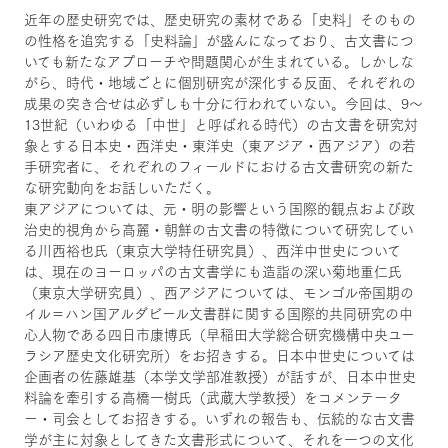
近年の歴史研究では、歴史研究の素材である「史料」そのもの
の性格を追究する「史料論」が盛んになっており、古文書につ
いても新たなアプローチや問題関心が生まれている。しかしな
がら、時代・地域ごとに個別研究が深化する反面、それぞれの
成果の突き合せは必ずしも十分に行われていない。今回は、9～
13世紀（いわゆる「中世」と呼ばれる時代）の古文書を研究対
象とする日本史・西洋史・東洋史（東アジア・西アジア）の若
手研究者に、それぞれのフィールドにおける古文書研究の新た
な研究動向をお話しいただく。
東アジアについては、元・明の影響という国際的観点および政
治史的視角から高麗・朝鮮の古文書の特徴について研究してい
る川西裕也氏（東京大学特任研究員）、西洋中世史について
は、現在のヨーロッパの古文書学にも造詣の深い菊地重仁氏
（東京大学研究員）、西アジアについては、モンゴル帝国期の
イル＝ハン国アルダビール文書群に関する国際的共同研究の中
心人物である四日市康博氏（早稲田大学総合研究機構中央ユー
ラシア歴史文化研究所）をお招きする。日本中世史については
企画者の佐藤雄基（本学文学部准教授）が話すが、日本中世史
料論を牽引する高橋一樹氏（武蔵大学教授）をコメンテータ
ー・司会としてお招きする。いずれの報告も、伝統的な古文書
学が主に対象としてきた文書形式について、それを一つの文化