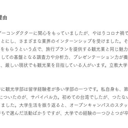
理由
ツアーコンダクターに関心をもっていましたが、やはりコロナ禍
ことにし、さまざまな業界のインターンシップを受けました。
クをもらうという点で、旅行プランを提供する観光業と同じ魅
としての基盤となる調査力や分析力、プレゼンテーション力が養
は、厳しい現状でも観光業を目指している人がいます。立教大学
特に観光学部は留学経験者が多い学部の一つです。私自身も、
についたのが、サバイバル力。初めての台湾でしたが、つたな
りました。大学生活を振り返ると、オープンキャンパスのスタッ
持ちで選んだ活動ばかりですが、大学での経験の一つひとつが