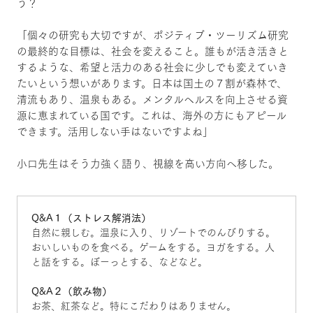
う？
「個々の研究も大切ですが、ポジティブ・ツーリズム研究
の最終的な目標は、社会を変えること。誰もが活き活きと
するような、希望と活力のある社会に少しでも変えていき
たいという想いがあります。日本は国土の７割が森林で、
清流もあり、温泉もある。メンタルヘルスを向上させる資
源に恵まれている国です。これは、海外の方にもアピール
できます。活用しない手はないですよね」
小口先生はそう力強く語り、視線を高い方向へ移した。
Q&A１（ストレス解消法）
自然に親しむ。温泉に入り、リゾートでのんびりする。
おいしいものを食べる。ゲームをする。ヨガをする。人
と話をする。ぼーっとする、などなど。
Q&A２（飲み物）
お茶、紅茶など。特にこだわりはありません。