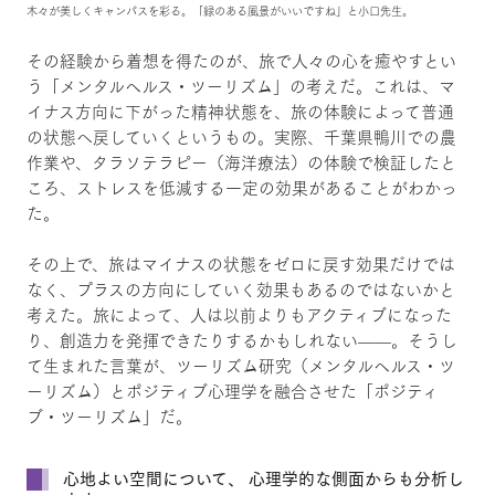
木々が美しくキャンパスを彩る。「緑のある風景がいいですね」と小口先生。
その経験から着想を得たのが、旅で人々の心を癒やすとい
う「メンタルヘルス・ツーリズム」の考えだ。これは、マ
イナス方向に下がった精神状態を、旅の体験によって普通
の状態へ戻していくというもの。実際、千葉県鴨川での農
作業や、タラソテラピー（海洋療法）の体験で検証したと
ころ、ストレスを低減する一定の効果があることがわかっ
た。
その上で、旅はマイナスの状態をゼロに戻す効果だけでは
なく、プラスの方向にしていく効果もあるのではないかと
考えた。旅によって、人は以前よりもアクティブになった
り、創造力を発揮できたりするかもしれない——。そうし
て生まれた言葉が、ツーリズム研究（メンタルヘルス・ツ
ーリズム）とポジティブ心理学を融合させた「ポジティ
ブ・ツーリズム」だ。
心地よい空間について、 心理学的な側面からも分析し