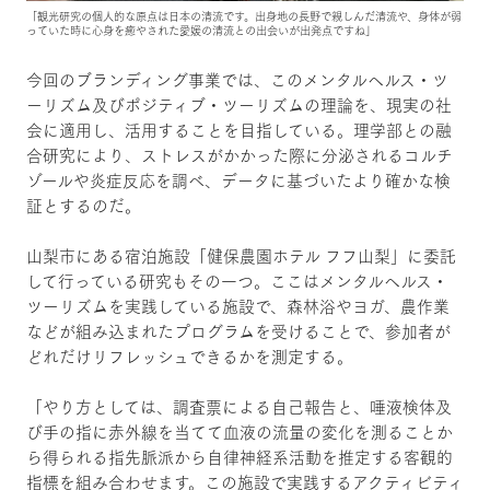
「観光研究の個人的な原点は日本の清流です。出身地の長野で親しんだ清流や、身体が弱
っていた時に心身を癒やされた愛媛の清流との出会いが出発点ですね」
今回のブランディング事業では、このメンタルヘルス・ツ
ーリズム及びポジティブ・ツーリズムの理論を、現実の社
会に適用し、活用することを目指している。理学部との融
合研究により、ストレスがかかった際に分泌されるコルチ
ゾールや炎症反応を調べ、データに基づいたより確かな検
証とするのだ。
山梨市にある宿泊施設「健保農園ホテル フフ山梨」に委託
して行っている研究もその一つ。ここはメンタルヘルス・
ツーリズムを実践している施設で、森林浴やヨガ、農作業
などが組み込まれたプログラムを受けることで、参加者が
どれだけリフレッシュできるかを測定する。
「やり方としては、調査票による自己報告と、唾液検体及
び手の指に赤外線を当てて血液の流量の変化を測ることか
ら得られる指先脈派から自律神経系活動を推定する客観的
指標を組み合わせます。この施設で実践するアクティビティ