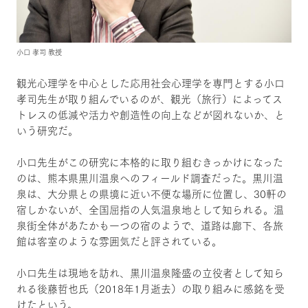
小口 孝司 教授
観光心理学を中心とした応用社会心理学を専門とする小口
孝司先生が取り組んでいるのが、観光（旅行）によってス
トレスの低減や活力や創造性の向上などが図れないか、と
いう研究だ。
小口先生がこの研究に本格的に取り組むきっかけになった
のは、熊本県黒川温泉へのフィールド調査だった。黒川温
泉は、大分県との県境に近い不便な場所に位置し、30軒の
宿しかないが、全国屈指の人気温泉地として知られる。温
泉街全体があたかも一つの宿のようで、道路は廊下、各旅
館は客室のような雰囲気だと評されている。
小口先生は現地を訪れ、黒川温泉隆盛の立役者として知ら
れる後藤哲也氏（2018年1月逝去）の取り組みに感銘を受
けたという。