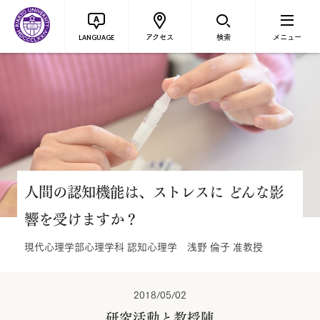
アクセス
検索
メニュー
LANGUAGE
人間の認知機能は、ストレスに どんな影
響を受けますか？
現代心理学部心理学科 認知心理学 浅野 倫子 准教授
2018/05/02
研究活動と教授陣