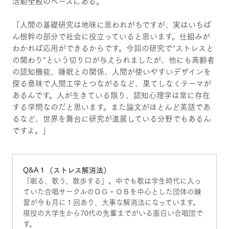
活動全般のベースにある。
「人間の基礎研究は地味に思われがちですが、実はいちば
ん根幹の部分で社会に役立っていると思います。仕組みが
わかれば応用ができるからです。今回の研究で“ストレスと
の関わり”という切り口が与えられましたが、他にも高齢者
の認知機能、睡眠との関係、人間が使いやすいデザインを
探る意味で人間工学とつながるなど、果てしなくテーマが
あるんです。人が生きている限り、認知心理学は常に存在
する学問なのだと思います。また論文がほとんど英語であ
るなど、世界を舞台に研究が進展している分野でもあるん
ですよ。」
Q&A１（ストレス解消法）
「眠る、歌う、散歩する」。中でも歌は学生時代に入っ
ていた合唱サークルのＯＧ・ＯＢを中心とした団体の練
習が今も月に１回あり、大事な解消法になっています。
現役の大学生から70代の先輩までがいる面白い合唱団で
す。