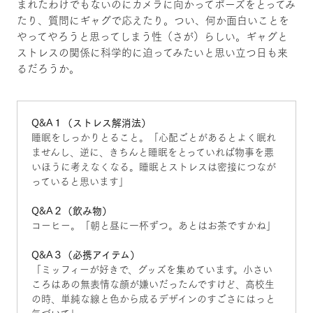
まれたわけでもないのにカメラに向かってポーズをとってみ
たり、質問にギャグで応えたり。つい、何か面白いことを
やってやろうと思ってしまう性（さが）らしい。ギャグと
ストレスの関係に科学的に迫ってみたいと思い立つ日も来
るだろうか。
Q&A１（ストレス解消法）
睡眠をしっかりとること。「心配ごとがあるとよく眠れ
ませんし、逆に、きちんと睡眠をとっていれば物事を悪
いほうに考えなくなる。睡眠とストレスは密接につなが
っていると思います」
Q&A２（飲み物）
コーヒー。「朝と昼に一杯ずつ。あとはお茶ですかね」
Q&A３（必携アイテム）
「ミッフィーが好きで、グッズを集めています。小さい
ころはあの無表情な顔が嫌いだったんですけど、高校生
の時、単純な線と色から成るデザインのすごさにはっと