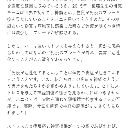
を適度な範囲に収めているのか。2015年、後藤先生の研究
チームは世界で初めて、糖鎖という物質が免疫のブレーキ
役を果たしていることをハエを用いて突き止めた。その糖
鎖という物質は病原菌に感染した時など免疫が働くべき時
には減少し、ブレーキが解除される。
しかし、ハエは強いストレスを与えられると、何かに感染
したわけではないのに免疫のブレーキが外れ、異常に活性
化することがここ数年でわかってきた。
「免疫が活性化するということは体内で炎症が起きている
ということです。いま、私たちはこの炎症が神経にどうい
う異常をもたらすかを確かめようとしています。ヒトにス
トレスを与えて神経損傷の様子を見るわけにはいきません
が、ハエならば、実験を通じて顕微鏡で観察することが可
能です。実際、今回の研究で神経の脱落がはっきりと見ら
れました」
ストレスと炎症反応と神経損傷が一つの線で結ばれれば、