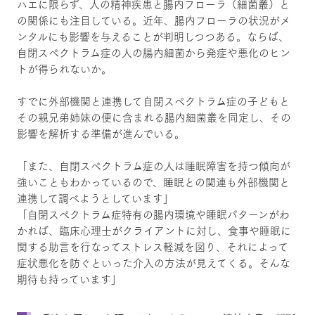
ハエに限らず、人の精神疾患と腸内フローラ（細菌叢）と
の関係にも注目している。近年、腸内フローラの状況がメ
ンタルにも影響を与えることが判明しつつある。ならば、
自閉スペクトラム症の人の腸内細菌から発症や悪化のヒン
トが得られないか。
すでに外部機関と連携して自閉スペクトラム症の子どもと
その親兄弟姉妹の便に含まれる腸内細菌叢を同定し、その
影響を解析する準備が進んでいる。
「また、自閉スペクトラム症の人は睡眠障害を持つ傾向が
強いこともわかっているので、睡眠との関連も外部機関と
連携して調べようとしています」
「自閉スペクトラム症特有の腸内環境や睡眠パターンがわ
かれば、臨床心理士がクライアントに対し、食事や睡眠に
関する助言を行なってストレス軽減を図り、それによって
症状悪化を防ぐといった介入の方法が見えてくる。そんな
期待も持っています」