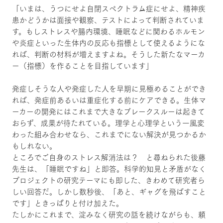
「いまは、うつにせよ自閉スペクトラム症にせよ、精神疾
患かどうかは面接や観察、テストによって判断されていま
す。もしストレスや腸内環境、睡眠などに関わるホルモン
や炎症といった生体内の反応も指標として使えるようにな
れば、判断の材料が増えますよね。そうした新たなマーカ
ー（指標）を作ることを目指しています」
発症しそうな人や発症した人を早期に見極めることができ
れば、発症前あるいは重症化する前にケアできる。生体マ
ーカーの開発にはこれまで大きなブレークスルーは起きて
おらず、成果が待たれている。理学と心理学という一風変
わった組み合わせなら、これまでにない解決が見つかるか
もしれない。
ところでご自身のストレス解消法は？ と尋ねられた後藤
先生は、「睡眠ですね」と即答。科学的知見と矛盾がなく
プロジェクトの研究テーマにも即した、きわめて研究者ら
しい回答だ。しかし数秒後、「あと、ギャグを飛ばすこと
です」ときっぱりと付け加えた。
たしかにこれまで、淀みなく研究の話を続けながらも、頼