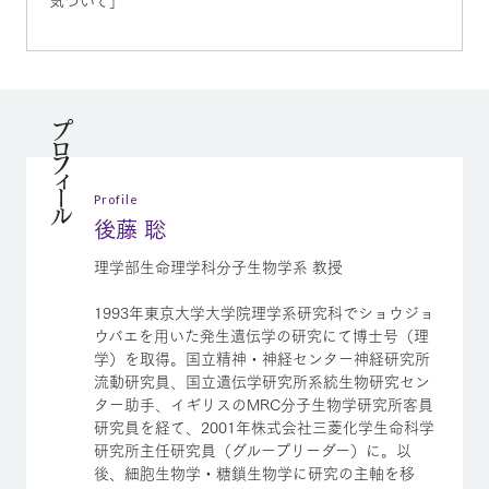
気づいて」
プロフィール
Profile
後藤 聡
理学部生命理学科分子生物学系 教授
1993年東京大学大学院理学系研究科でショウジョ
ウバエを用いた発生遺伝学の研究にて博士号（理
学）を取得。国立精神・神経センター神経研究所
流動研究員、国立遺伝学研究所系統生物研究セン
ター助手、イギリスのMRC分子生物学研究所客員
研究員を経て、2001年株式会社三菱化学生命科学
研究所主任研究員（グループリーダー）に。以
後、細胞生物学・糖鎖生物学に研究の主軸を移