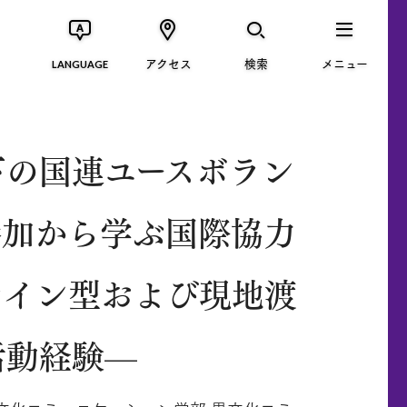
アクセス
検索
メニュー
LANGUAGE
下の国連ユースボラン
参加から学ぶ国際協力
ライン型および現地渡
活動経験—