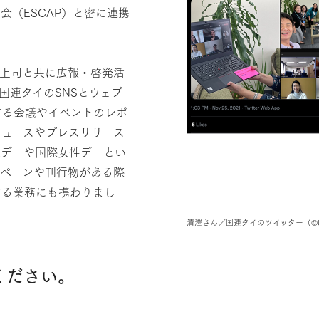
（ESCAP）と密に連携
、上司と共に広報・啓発活
国連タイのSNSとウェブ
する会議やイベントのレポ
ニュースやプレスリリース
連デーや国際女性デーとい
ンペーンや刊行物がある際
する業務にも携わりまし
清澤さん／国連タイのツイッター（©UN Th
ください。