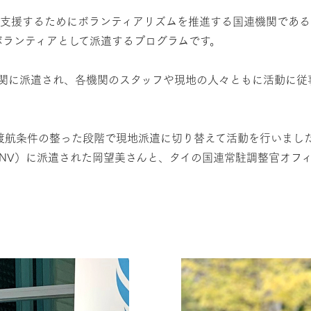
するためにボランティアリズムを推進する国連機関である国連ボラン
ボランティアとして派遣するプログラムです。
関に派遣され、各機関のスタッフや現地の人々ともに活動に従
。
外渡航条件の整った段階で現地派遣に切り替えて活動を行いまし
NV）に派遣された岡望美さんと、タイの国連常駐調整官オフィ