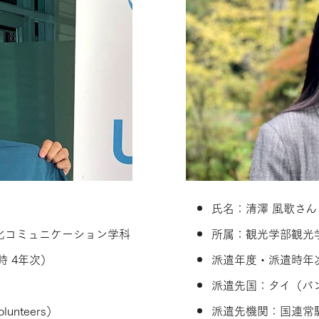
氏名：清澤 風歌さん（K
化コミュニケーション学科
所属：観光学部観光
時 4年次）
派遣年度・派遣時年次
派遣先国：タイ（バ
nteers）
派遣先機関：国連常