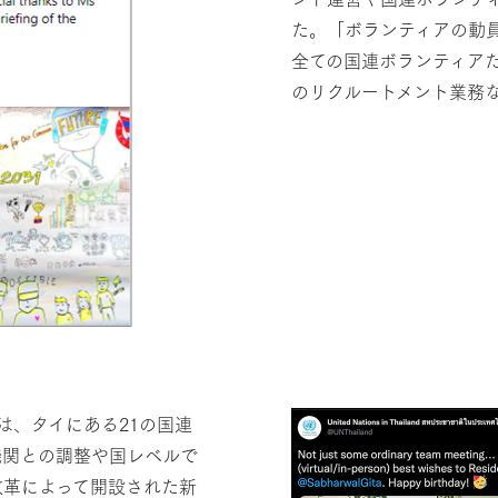
た。「ボランティアの動員」
全ての国連ボランティア
のリクルートメント業務
は、タイにある21の国連
機関との調整や国レベルで
改革によって開設された新