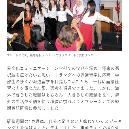
マレーシアにて。新年を祝うイベントでクラスメートと共にダンス
異文化コミュニケーション学部での学びを深め、将来の選
択肢を広げたいと思い、オランダへの派遣留学に応募。学
部生の多くが派遣留学を目指していたため、一緒に面接練
習などを重ねた結果、選考を通過できました。しかし、海
外で暮らした経験はもちろん一人暮らしの経験もなく、海
外の生活や英語を使う環境に慣れようとマレーシアでの短
期英語研修に参加しました。
研修期間の1カ月は、自分に足りないと感じていたスピーキ
ング力を伸ばすことに集中しました。事前テストで振り分