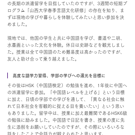
の長期の派遣留学を目指していたのですが、3週間の短期プ
ログラム「山西大学春季言語文化研修」の存在を知り、ま
ずは現地の学びや暮らしを体験してみたいと思い参加を決
めました。
現地では、他国の学生と共に中国語を学び、書道や二胡、
水墨画といった文化を体験。休日は史跡などを観光しまし
た。授業は全て中国語のため難易度は高かったのですが、
友人と助け合って乗り越えました。
高度な語学力習得、学部の学びへの還元を目標に
その後はHSK（中国語検定）の勉強を進め、1年後に中国へ
の派遣留学に参加。「中国語レベルを上げる」という目標
に加え、日頃の学部での学びを通して、「異なる社会に触
れて日本社会を客観的に捉える目を養いたい」という思い
もありました。留学中は、授業に加え最難関であるHSK6級
の勉強に励みました。中国語で日記を書き、授業の度に先
生に添削をお願いしていたのですが、その際にいろいろな
話をしたことで会話力が鍛えられたと思います。