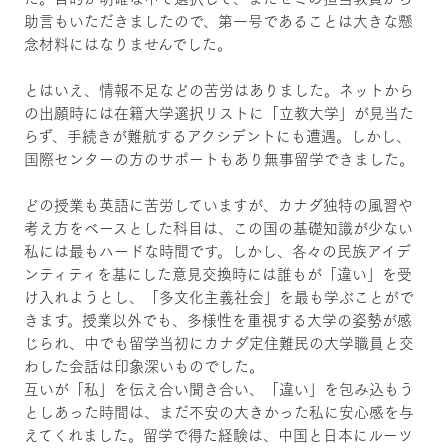
助言もいただきましたので、第一号であることは大きな懸
念材料にはなりませんでした。
とはいえ、情報不足などの苦労はありました。ネットから
の出願時には在籍大学選択リストに「立教大学」が見当た
らず、手続きが難航するアクシデントにも遭遇。しかし、
国際センターの方のサポートもあり無事留学できました。
どの授業も英語に苦労していますが、カナダ独特の風習や
考え方をベースとした科目は、この国の基礎知識が少ない
私には最もハードな時間です。しかし、各々の民族アイデ
ンティティを基にした意見交換時には誰もが「違い」を受
け入れようとし、「多文化主義社会」を最も学ぶことがで
きます。授業以外でも、多様性を重視する大学の姿勢が感
じられ、中でも留学当初にカナダ定住難民の大学職員と交
わした会話は印象深いものでした。
互いが「私」を伝え合い聞き合い、「違い」を包み込もう
としあった時間は、まだ不安の大きかった私に安心感を与
えてくれました。留学で得た経験は、中国と日本にルーツ