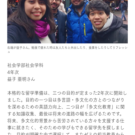
右端が益子さん。勉強で疲れた時は友人たちと外出したり、食事をしたりしてリフレッシ
ュ
社会学部社会学科
4年次
益子 亜明さん
本格的な留学準備は、三つの目的が定まった2年次に開始し
ました。目的の一つ目は多言語・多文化の方とのつながり
を深めるための英語力向上、二つ目が「多文化教育」に関
する知識収集、最後は将来の進路の幅を広げるためです。
将来、多文化的背景から苦労されている方々を支援する仕
事に就きたく、そのための学びもできる留学先を探しまし
た。目的が明確な中で選択して、またゼミの担当教員から