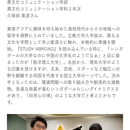
異文化コミュニケーション学部
異文化コミュニケーション学科２年次
久保田 美波さん
東南アジアに興味を持ち始めた高校時代からその地域への
留学を視野に入れていました。立教大学入学後は、異なる
文化を学問として学ぶ奥深さに触れ、本格的に準備を開
始。『STUDY ABROAD』を読み込んでいる時に、「シンガ
ポールの大学なのに中国の大学名のようだなぁ」と目に留
まったのが「南洋理工大学」。名前から、理系大学のよう
な印象を受けますが、文系、芸術、スポーツなど幅広い分
野を網羅する同国を代表する国立大学の一つでした。決め
手となったのは、環境問題への取り組み方や創造的な建築
物。急速な発展が進むシンガポールらしいダイナミクスさ
があり、「向学心の塊」のような大学だと考えたからで
す。