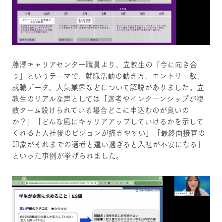
藤澤キャリアセンター職員より、立教生の「今に向き合
う」というテーマで、就職活動の動き方、エントリー数、
就職データ、人気業界などについて解説がありました。立
教生のリアルな声としては「選考やインターンシップが複
数ターム設けられている場合どこに申込むのが良いの
か？」「どんな風にキャリアアップしていけるかを示して
くれると入社後のビジョンが描きやすい」「最終面接官の
印象がそれまでの選考と違い過ぎると入社が不安になる」
といった事例が挙げられました。