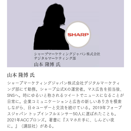
山本 隆博 氏
シャープマーケティングジャパン株式会社デジタルマーケティ
ング部にて勤務。シャープ公式Xの運営者。マス広告を担当後、
SNSへ。時にゆるいと称されるツイートでニュースになることが
日常に。企業コミュニケーションと広告の新しいあり方を模索
しながら、日々ユーザーと交流を続けている。2019年フォーブ
スジャパン トップインフルエンサー50人に選ばれたことも。
2021年ACCブロンズ。著書に『スマホ片手に、しんどい夜
に。』（講談社）がある。