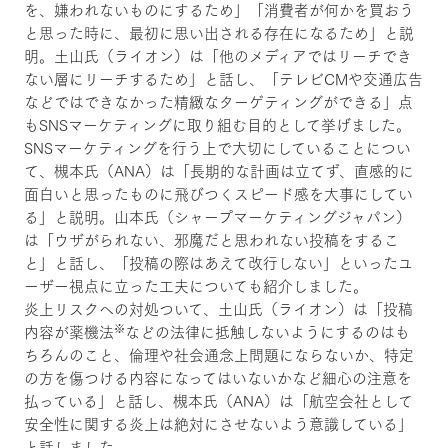
を、嫌われないものにするため」「消費者が何かを買おう
と思った時に、最初に思い出される存在になるため」と説
明。土山氏（ライオン）は「他のメディアではリーチでき
ない層にリーチするため」と話し、「テレビCMや交通広告
などではできなかった精緻なターゲティングができる」点
もSNSマーケティングに取り組む目的として挙げました。
SNSマーケティングを行う上で大切にしていることについ
て、槻本氏（ANA）は「長期的な計画は立てず、直感的に
面白いと思ったものに飛びつくスピード感を大事にしてい
る」と説明。山本氏（シャープマーケティングジャパン）
は「ウザがられない、邪魔だと思われない投稿をするこ
と」と話し、「投稿の際はあえて改行しない」といったユ
ーザー視点に立った工夫についても紹介しました。
炎上リスクへの対処ついて、土山氏（ライオン）は「投稿
※
内容が薬機法
などの法律に抵触しないようにするのはも
ちろんのこと、倫理や社会通念上問題にならないか、特定
の方を傷つける内容になってはいないかなど細心の注意を
払っている」と話し、槻本氏（ANA）は「航空会社として
安全性に関する炎上は絶対にさせないよう意識している」
と話しました。