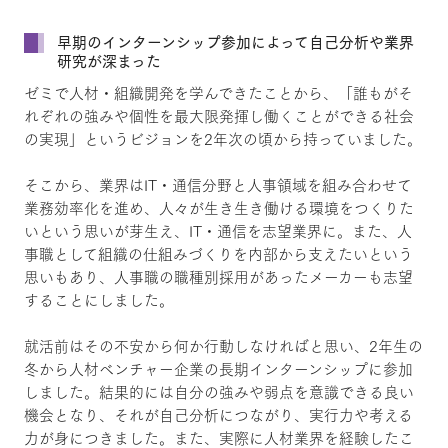
早期のインターンシップ参加によって自己分析や業界
研究が深まった
ゼミで人材・組織開発を学んできたことから、「誰もがそ
れぞれの強みや個性を最大限発揮し働くことができる社会
の実現」というビジョンを2年次の頃から持っていました。
そこから、業界はIT・通信分野と人事領域を組み合わせて
業務効率化を進め、人々が生き生き働ける環境をつくりた
いという思いが芽生え、IT・通信を志望業界に。また、人
事職として組織の仕組みづくりを内部から支えたいという
思いもあり、人事職の職種別採用があったメーカーも志望
することにしました。
就活前はその不安から何か行動しなければと思い、2年生の
冬から人材ベンチャー企業の長期インターンシップに参加
しました。結果的には自分の強みや弱点を意識できる良い
機会となり、それが自己分析につながり、実行力や考える
力が身につきました。また、実際に人材業界を経験したこ