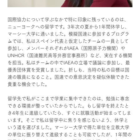
国際協力について学ぶなかで特に印象に残っているのは、
ニューヨークへの留学です。3年次の夏から1年間休学し、
マーシー大学に通いました。模擬国連に参加するプログラ
ムでは、私はスペイン代表と仮定したチームの一員として
参加し、メンバーそれぞれがIAEA（国際原子力機関）や
UNHCR（国連難民高等弁務官事務所）など、実在する機関
を担当。私はチームの中でIAEAの立場で議論に参加し、最
優秀団体賞を受賞しました。折しも、当時の私の目標は国
連の職員になること。国連での意思決定を疑似体験できた
貴重な機会でした。
留学先で私がここまで学業に集中できたのは、勉強に専念
できる環境が整っていたからでした。もし留学を終えたと
き4年生に進級していたら、すぐに就職活動が始まってしま
います。そこで私は留学中に焦りを感じないよう、休学と
いう道を選びました。マーシー大学で得た単位を立教大学
の単位に振り替えて進級することも可能でしたが、1年間の