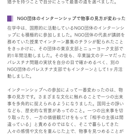
猶予を持つことで自分にとって最善の道を選べました。
NGO団体のインターンシップで物事の見方が変わった
在学中は、国際的に活動しているNGO団体のインターンシ
ップにも積極的に参加しました。NGO団体の代表が講師を
務めていた授業でインターン募集のチラシが配られたこと
をきっかけに、その団体の東京支部とニューヨーク支部で
約1年間活動しました。その後も、卒業論文のテーマだった
パレスチナ問題の実状を自分の目で確かめるべく、別の
NGO団体のパレスチナ支部でもインターンとして1ヶ月活
動しました。
インターンシップへの参加によって一番変わったのは、物
事の見方です。さまざまな文化に触れることで一つの出来
事を多角的に捉えられるようになりました。国同士の諍い
なども、歴史的な背景があってのこと。一つの出来事を切
り取ったり、一方の価値観だけをもって「相手の主張は間
違っている」と責めるのではなく、そこで暮らしてきた
人々の感情や文化を重んじた上で、物事を見つめることが