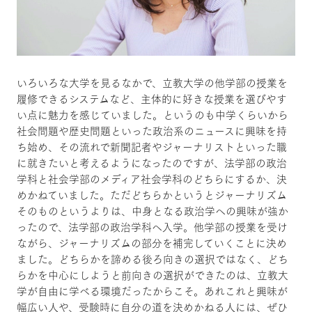
いろいろな大学を見るなかで、立教大学の他学部の授業を
履修できるシステムなど、主体的に好きな授業を選びやす
い点に魅力を感じていました。というのも中学くらいから
社会問題や歴史問題といった政治系のニュースに興味を持
ち始め、その流れで新聞記者やジャーナリストといった職
に就きたいと考えるようになったのですが、法学部の政治
学科と社会学部のメディア社会学科のどちらにするか、決
めかねていました。ただどちらかというとジャーナリズム
そのものというよりは、中身となる政治学への興味が強か
ったので、法学部の政治学科へ入学。他学部の授業を受け
ながら、ジャーナリズムの部分を補完していくことに決め
ました。どちらかを諦める後ろ向きの選択ではなく、どち
らかを中心にしようと前向きの選択ができたのは、立教大
学が自由に学べる環境だったからこそ。あれこれと興味が
幅広い人や、受験時に自分の道を決めかねる人には、ぜひ