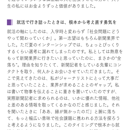
生の私にはお金よりずっと価値がありました。
就活で行き詰ったときは、根本から考え直す勇気を
就活の軸にしたのは、入学時と変わらず「社会問題にどう
やって関わっていくか」。第一志望はもちろん新聞業界で
した。ただ夏のインターンシップでは、ちょっとびっくり
するくらい選考に漏れてしまったのです。私としては熱意を
もって新聞業界に行きたいと思っていたのに、まさかの“全
落ち”。理由を知りたくて、新聞記者をしている先輩にコン
タクトを取り、何人かとお会いさせていただきました。そ
こで見えてきたのは、私がジャーナリストにとって大事だ
と思っていたことと、業界が求めることとのギャップ。私
は書いて物事を伝えることに重きを置いていたのですが、
実際新聞記者に求められるのは、いかに優れた情報、他社
と差のある情報を取ってくるかなのだと感じました。それ
を聞いたときに「ああ、縁が無かったのだ」と腑に落ち
て、もっと幅広い意味で社会課題に携われる方法を探ろう
と考えるようになりました。このタイミングで根本から就