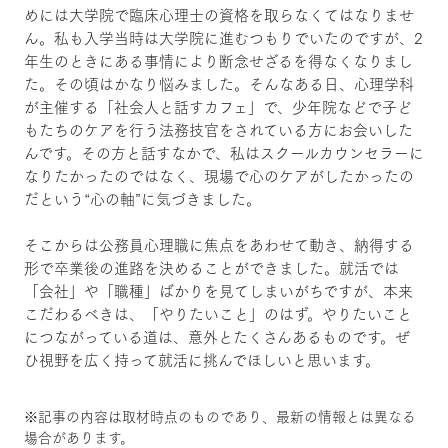
めには大学院で臨床心理士の資格を取らなくてはなりませ
ん。私も入学当時は大学院に進むつもりでいたのですが、2
年生のときにある事情により断念せざるを得なくなりまし
た。その頃はかなり悩みました。そんなある日、心理学科
が主催する「社会人と話すカフェ」で、少年院などで子ど
もたちのケアを行う法務技官をされている方にお会いした
んです。その方と話すなかで、私はスクールカウンセラーに
なりたかったのではなく、現場で心のケアがしたかったの
だという“心の軸”に気づきました。
そこからは公務員心理職に焦点をあわせて動き、納得する
形で卒業後の進路を決めることができました。就活では
「会社」や「職種」ばかりを見てしまいがちですが、本来
こだわるべきは、「やりたいこと」のはず。やりたいこと
につながっている道は、意外とたくさんあるものです。ぜ
ひ視野を広く持って就活に挑んでほしいと思います。
※記事の内容は取材時点のものであり、最新の情報とは異なる
場合があります。