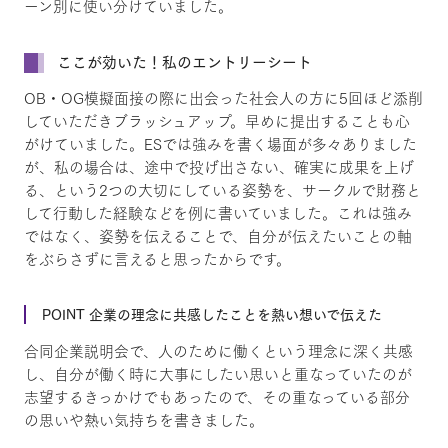
ーン別に使い分けていました。
ここが効いた！私のエントリーシート
OB・OG模擬面接の際に出会った社会人の方に5回ほど添削
していただきブラッシュアップ。早めに提出することも心
がけていました。ESでは強みを書く場面が多々ありました
が、私の場合は、途中で投げ出さない、確実に成果を上げ
る、という2つの大切にしている姿勢を、サークルで財務と
して行動した経験などを例に書いていました。これは強み
ではなく、姿勢を伝えることで、自分が伝えたいことの軸
をぶらさずに言えると思ったからです。
POINT 企業の理念に共感したことを熱い想いで伝えた
合同企業説明会で、人のために働くという理念に深く共感
し、自分が働く時に大事にしたい思いと重なっていたのが
志望するきっかけでもあったので、その重なっている部分
の思いや熱い気持ちを書きました。