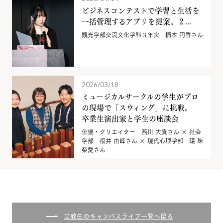
ビジネスコンテストで学習と生活を
一括管理するアプリを提案。２...
観光学部交流文化学科３年次 楠本 円香さん
2026/03/18
ミュージカルサークルの学生がプロ
の現場で「スウィング」に挑戦。
卒業生演出家と学生の座談会
俳優・クリエイター 西川 大貴さん × 社会
学部 福井 由峰さん × 現代心理学部 礒 珠
梨愛さん
立教生のキャンパスライフ一覧へ戻る