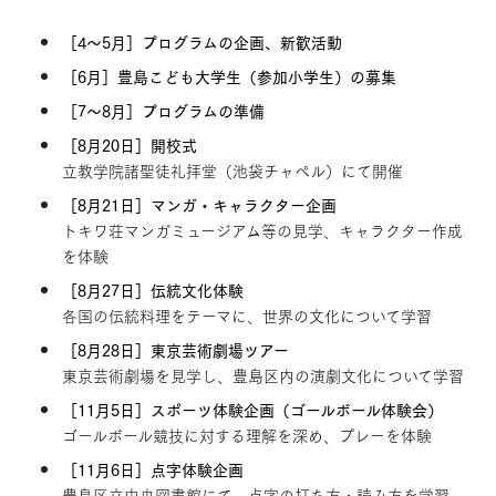
［4～5月］プログラムの企画、新歓活動
［6月］豊島こども大学生（参加小学生）の募集
［7～8月］プログラムの準備
［8月20日］開校式
立教学院諸聖徒礼拝堂（池袋チャペル）にて開催
［8月21日］マンガ・キャラクター企画
トキワ荘マンガミュージアム等の見学、キャラクター作成
を体験
［8月27日］伝統文化体験
各国の伝統料理をテーマに、世界の文化について学習
［8月28日］東京芸術劇場ツアー
東京芸術劇場を見学し、豊島区内の演劇文化について学習
［11月5日］スポーツ体験企画（ゴールボール体験会）
ゴールボール競技に対する理解を深め、プレーを体験
［11月6日］点字体験企画
豊島区立中央図書館にて、点字の打ち方・読み方を学習