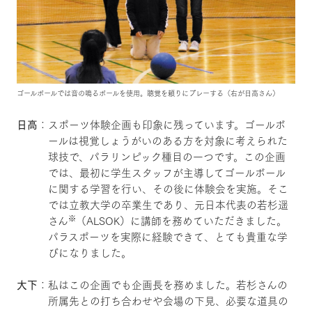
ゴールボールでは音の鳴るボールを使用。聴覚を頼りにプレーする（右が日高さん）
日高
：スポーツ体験企画も印象に残っています。ゴールボ
ールは視覚しょうがいのある方を対象に考えられた
球技で、パラリンピック種目の一つです。この企画
では、最初に学生スタッフが主導してゴールボール
に関する学習を行い、その後に体験会を実施。そこ
では立教大学の卒業生であり、元日本代表の若杉遥
※
さん
（ALSOK）に講師を務めていただきました。
パラスポーツを実際に経験できて、とても貴重な学
びになりました。
大下
：私はこの企画でも企画長を務めました。若杉さんの
所属先との打ち合わせや会場の下見、必要な道具の