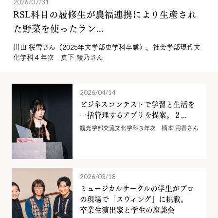
2026/07/31
RSL科目の履修生が農福連携により生産され
た野菜を使ったラン...
川田 桜雪さん（2025年文学部史学科卒業）、社会学部現代文
化学科４年次 真下 綾乃さん
2026/04/14
ビジネスコンテストで学習と生活を
一括管理するアプリを提案。２...
観光学部交流文化学科３年次 楠本 円香さん
2026/03/18
ミュージカルサークルの学生がプロ
の現場で「スウィング」に挑戦。
卒業生演出家と学生の座談会