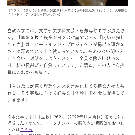
『グラマ』で遊んでいる様子。2022年8月末時点で計約300人が体験しており、大規模な
イベントへのブース出展も行われている
立教大学では、文学部文学科文芸・思想専修で学ぶ浅見さ
ん。「思想を扱う授業や日々の討論で培った『問いを提起
する力』は、ビーラインド・プロジェクトが掲げる理念を
さらに深めていく上で役立っています。答えのない問いと
向き合い、対話をしようとメンバー全員に働き掛けるの
は、私の役割だと自負しています」と語る。その大きな挑
戦はこれからも続く。
「自分たちが描く理想の未来を言語化して多様な人々と共
有し、その実現に向けて必要な『体験』を社会に提供して
いきます」
※本記事は季刊「立教」262号（2022年11月発行）をもとに再
構成したものです。バックナンバーの購入や定期購読のお申し
込みは
こちら