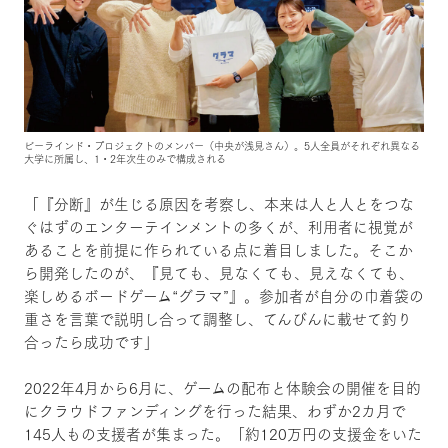
ビーラインド・プロジェクトのメンバー（中央が浅見さん）。5人全員がそれぞれ異なる
大学に所属し、1・2年次生のみで構成される
「『分断』が生じる原因を考察し、本来は人と人とをつな
ぐはずのエンターテインメントの多くが、利用者に視覚が
あることを前提に作られている点に着目しました。そこか
ら開発したのが、『見ても、見なくても、見えなくても、
楽しめるボードゲーム“グラマ”』。参加者が自分の巾着袋の
重さを言葉で説明し合って調整し、てんびんに載せて釣り
合ったら成功です」
2022年4月から6月に、ゲームの配布と体験会の開催を目的
にクラウドファンディングを行った結果、わずか2カ月で
145人もの支援者が集まった。「約120万円の支援金をいた