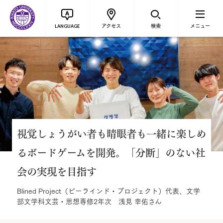
アクセス
検索
メニュー
LANGUAGE
視覚しょうがい者も晴眼者も一緒に楽しめ
るボードゲームを開発。「分断」のない社
会の実現を目指す
Blined Project（ビーラインド・プロジェクト）代表、文学
部文学科文芸・思想専修2年次 浅見 幸佑さん