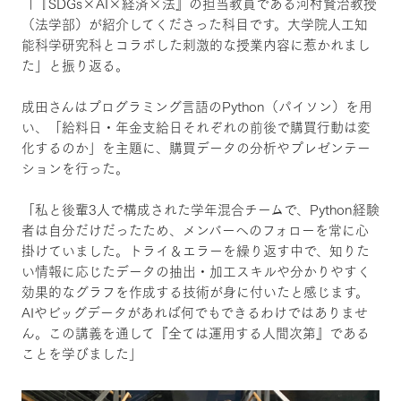
「『SDGs×AI×経済×法』の担当教員である河村賢治教授
（法学部）が紹介してくださった科目です。大学院人工知
能科学研究科とコラボした刺激的な授業内容に惹かれまし
た」と振り返る。
成田さんはプログラミング言語のPython（パイソン）を用
い、「給料日・年金支給日それぞれの前後で購買行動は変
化するのか」を主題に、購買データの分析やプレゼンテー
ションを行った。
「私と後輩3人で構成された学年混合チームで、Python経験
者は自分だけだったため、メンバーへのフォローを常に心
掛けていました。トライ＆エラーを繰り返す中で、知りた
い情報に応じたデータの抽出・加工スキルや分かりやすく
効果的なグラフを作成する技術が身に付いたと感じます。
AIやビッグデータがあれば何でもできるわけではありませ
ん。この講義を通して『全ては運用する人間次第』である
ことを学びました」