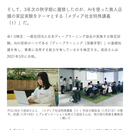
そして、3年次の秋学期に履修したのが、AIを使った無人店
舗の実証実験をテーマとする「メディア社会特殊講義
（1）」だ。
※1 G検定：一般社団法人日本ディープラーニング協会が実施する検定試
験。AIの技術の一つである「ディープラーニング（深層学習）」の基礎知
識を有し、事業に活用する能力を有しているかを検定する。成田さんは
2021年3月に合格。
PCに向かう成田さんと、「メディア社会特殊講義（1）」科目の報告会（1月21日）の様
子。前週（1月14日）にプレゼンテーションを終えた成田さんは、他の班の発表を興味深
く聞いた