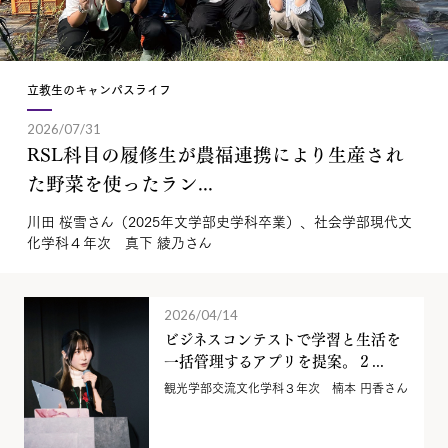
立教生のキャンパスライフ
2026/07/31
RSL科目の履修生が農福連携により生産され
た野菜を使ったラン...
川田 桜雪さん（2025年文学部史学科卒業）、社会学部現代文
化学科４年次 真下 綾乃さん
2026/04/14
ビジネスコンテストで学習と生活を
一括管理するアプリを提案。２...
観光学部交流文化学科３年次 楠本 円香さん