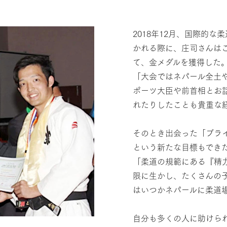
2018年12月、国際的な
かれる際に、庄司さんは
て、金メダルを獲得した
「大会ではネパール全土
ポーツ大臣や前首相とお
れたりしたことも貴重な
そのとき出会った「ブラ
という新たな目標もでき
「柔道の規範にある『精
限に生かし、たくさんの
はいつかネパールに柔道
自分も多くの人に助けら