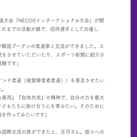
柔道大会「NECOSインターナショナル大会」が開
これまでの活動が縁で、招待選手として出場し
。
や隣国ブータンの柔道家と交流ができました。ス
話をさせていただいたり、スポーツ新聞に紹介さ
経験です」
インド柔道（視覚障害者柔道）」を普及させたい
た。
力善用』『自他共栄』の精神で、自分の力を最大
子どもたちに助け合う心を育みたい。そのために
場を作ってみたいです」
れ国際交流の旅ができたと、庄司さん。彼らへの