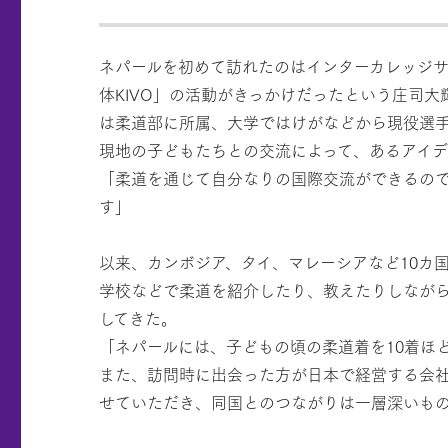
ネパールを初めて訪れたのはインターカレッジ
体KIVO」の活動がきっかけだったという庄司
は柔道部に所属、大学ではけがなどから現役選
現地の子どもたちとの交流によって、あるアイ
「柔道を通じて自分なりの国際交流ができるの
す」
以来、カンボジア、タイ、マレーシアなど10カ
学校などで柔道を紹介したり、教えたりしなが
してきた。
「ネパールには、子どもの頃の柔道着を10着ほ
また、訪問時に出会った方が日本で経営する会
せていただき、同国とのつながりは一層深いも