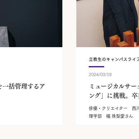
立教生のキャンパスライ
2026/03/18
を一括管理するア
ミュージカルサー
ング」に挑戦。
卒
俳優・クリエイター 西川 
理学部 礒 珠梨愛さん