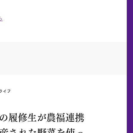
ら
ライフ
目の履修生が農福連携
産された野菜を使っ