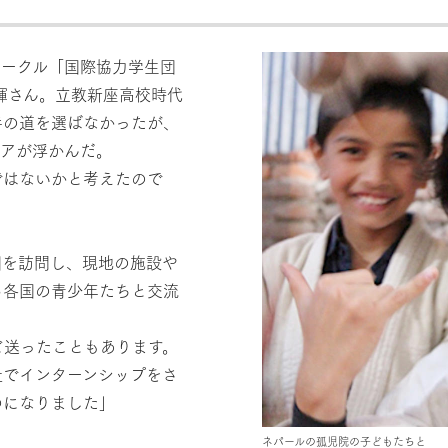
サークル「国際協力学生団
大輝さん。立教新座高校時代
手の道を選ばなかったが、
デアが浮かんだ。
ではないかと考えたので
国を訪問し、現地の施設や
ら各国の青少年たちと交流
ど送ったこともあります。
社でインターンシップをさ
のになりました」
ネパールの孤児院の子どもたちと