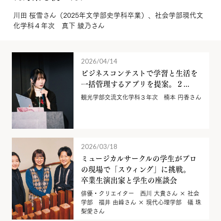
川田 桜雪さん（2025年文学部史学科卒業）、社会学部現代文
化学科４年次 真下 綾乃さん
2026/04/14
ビジネスコンテストで学習と生活を
一括管理するアプリを提案。２...
観光学部交流文化学科３年次 楠本 円香さん
2026/03/18
ミュージカルサークルの学生がプロ
の現場で「スウィング」に挑戦。
卒業生演出家と学生の座談会
俳優・クリエイター 西川 大貴さん × 社会
学部 福井 由峰さん × 現代心理学部 礒 珠
梨愛さん