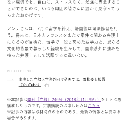
ない環境でも、自由に、ストレスなく、勉強に専念するこ
とができたのは、いつも周囲の皆さんに温かく見守っても
らえたおかげです」
アンナさんは、7月に留学を終え、帰国後は司法修習を行
う。将来は、日本とフランスをまたぐ案件に関わる弁護士
になるのが目標だ。留学で一段と高めた語学力と、異なる
文化的背景で暮らした経験を生かして、国際渉外に強みを
持った弁護士として活躍するに違いない。
RELATED LINKS
出演した立教大学海外向け動画では、着物姿も披露
（YouTube）
※本記事は
季刊「立教」246号（2018年11月発行）
をもとに再
構成したものです。定期購読のお申し込みは
こちら
※記事の内容は取材時点のものであり、最新の情報とは異なる
場合があります。