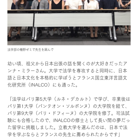
法学部の幡野ゼミで先生を囲んで
幼い頃、祖父から日本出張の話を聞くのが大好きだったア
ンナ・ミラーさん。大学で法学を専攻すると同時に、日本
語と日本文化を本格的に学ぼうとフランス国立東洋言語文
化研究所（INALCO）にも通った。
「法学はパリ第5大学（ルネ・デカルト）で学び、卒業後は
パリ第1大学（パンテオン・ソルボンヌ）の大学院を経て、
パリ第9大学（パリ・ドフィーヌ）の大学院を修了。司法試
験にも合格したので、INALCOの修士として長い間の夢だっ
た留学に挑戦しました。立教大学を選んだのは、日本で法
学を学ぶならとフランスの先生に薦められたからです」