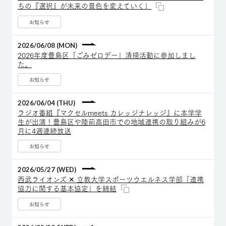
ちの『選択』が未来の景色を変えていく」
お知らせ
2026/06/08 (MON)
2026年度豊島区「ごみゼロデー」清掃活動に参加しまし
た。
お知らせ
2026/06/04 (THU)
ラジオ番組『マクセルmeets カレッジナレッジ』に本学学
生が出演！豊島区や陸前高田市での地域連携の取り組みが6
月に4週連続放送
お知らせ
2026/05/27 (WED)
西武ライオンズ ✕ 立教大学スポーツウエルネス学部「連携
協力に関する基本協定」を締結
お知らせ