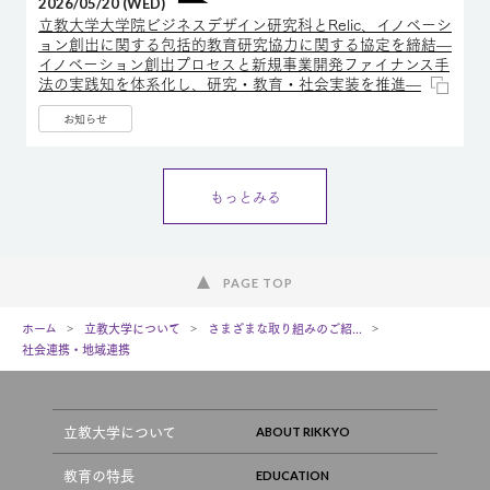
2026/05/20 (WED)
立教大学大学院ビジネスデザイン研究科とRelic、イノベーシ
ョン創出に関する包括的教育研究協力に関する協定を締結—
イノベーション創出プロセスと新規事業開発ファイナンス手
法の実践知を体系化し、研究・教育・社会実装を推進—
お知らせ
もっとみる
PAGE TOP
ホーム
立教大学について
さまざまな取り組みのご紹...
社会連携・地域連携
立教大学について
教育の特長