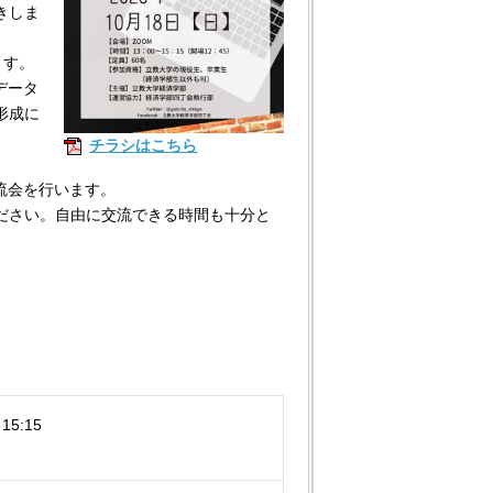
きしま
ます。
データ
形成に
チラシはこちら
流会を行います。
ださい。自由に交流できる時間も十分と
。
15:15