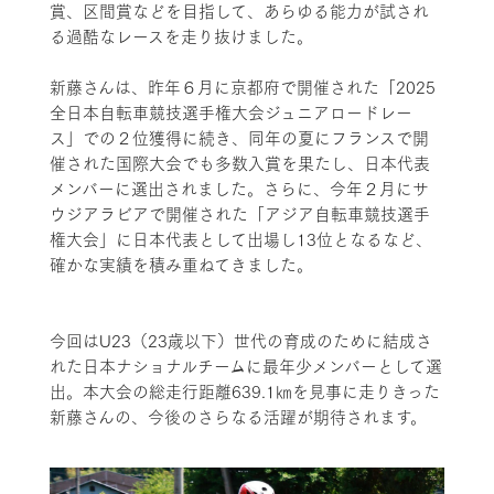
賞、区間賞などを目指して、あらゆる能力が試され
る過酷なレースを走り抜けました。
新藤さんは、昨年６月に京都府で開催された「2025
全日本自転車競技選手権大会ジュニアロードレー
ス」での２位獲得に続き、同年の夏にフランスで開
催された国際大会でも多数入賞を果たし、日本代表
メンバーに選出されました。さらに、今年２月にサ
ウジアラビアで開催された「アジア自転車競技選手
権大会」に日本代表として出場し13位となるなど、
確かな実績を積み重ねてきました。
今回はU23（23歳以下）世代の育成のために結成さ
れた日本ナショナルチームに最年少メンバーとして選
出。本大会の総走行距離639.1㎞を見事に走りきった
新藤さんの、今後のさらなる活躍が期待されます。