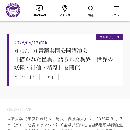
アクセス
検索
メニュー
LANGUAGE
プレスリリース
2026/06/12
(FRI)
６/17、６言語共同公開講演会
「描かれた怪異、語られた異界－世界の
妖怪・神仙・精霊」を開催!
キーワード:
その他
OBJECTIVE.
立教大学（東京都豊島区、総長：西原廉太）は、2026年６月17
日（水）、池袋キャンパスにて全学共通科目言語B継続学修促進