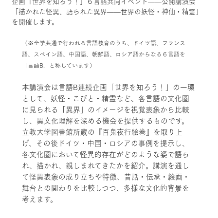
企画「世界を知ろう！」６言語共同イベント——公開講演会
「描かれた怪異、語られた異界——世界の妖怪・神仙・精霊」
を開催します。
（※全学共通で行われる言語教育のうち、ドイツ語、フランス
語、スペイン語、中国語、朝鮮語、ロシア語からなる６言語を
「言語B」と称しています）
本講演会は言語B連続企画「世界を知ろう！」の一環
として、妖怪・こびと・精霊など、各言語の文化圏
に見られる「異界」のイメージを視覚表象から比較
し、異文化理解を深める機会を提供するものです。
立教大学図書館所蔵の『百鬼夜行絵巻』を取り上
げ、その後ドイツ・中国・ロシアの事例を提示し、
各文化圏において怪異的存在がどのような姿で語ら
れ、描かれ、親しまれてきたかを紹介。講演を通し
て怪異表象の成り立ちや特徴、昔話・伝承・絵画・
舞台との関わりを比較しつつ、多様な文化的背景を
考えます。