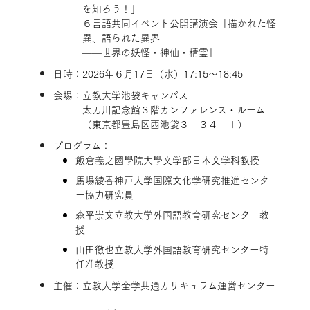
を知ろう！」
６言語共同イベント公開講演会「描かれた怪
異、語られた異界
——世界の妖怪・神仙・精霊」
日時：2026年６月17日（水）17:15～18:45
会場：立教大学池袋キャンパス
太刀川記念館３階カンファレンス・ルーム
（東京都豊島区西池袋３－３４－１）
プログラム：
飯倉義之國學院大學文学部日本文学科教授
馬場綾香神戸大学国際文化学研究推進センタ
ー協力研究員
森平崇文立教大学外国語教育研究センター教
授
山田徹也立教大学外国語教育研究センター特
任准教授
主催：立教大学全学共通カリキュラム運営センター