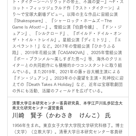
ト・タイクーンーハリウッドの帝王、不滅の愛ー』～F・ス
コット・フィッツジェラルド作「ラスト・タイクーン」よ
り～で宝塚大劇場デビュー。以降の主な作品に宙組公演
『Shakespeare』、『シャーロック・ホームズ−The
Game Is Afoot!−』。雪組公演『伯爵令嬢』、『ドン・ジ
ュアン』、『シルクロード』、『ボイルド・ドイル・オン
ザ・トイル・トレイル』。星組公演『ディミトリ』、『エ
スペラント！』など。2017年の雪組公演『ひかりふる
路』、2019年花組公演『CASANOVA』、2025年雪組公演
『ボー・ブランメル～美しすぎた男～』等、海外のクリエ
イターとの共同創作にも積極的かつコンスタントに取り組
んでいる。また2019年、2021年の藤ヶ谷太輔主演による
『ドン・ジュアン』。2023年の小瀧望を主演・死神役に迎
えての『Death Takes A Holiday』など、近年は宝塚歌劇団
の外にも活動、活躍のフィールドを広げている。
清華大学日本研究センター客員研究員、本学江戸川乱歩記念大
衆文化研究センター運営委員
川崎 賢子（かわさき けんこ） 氏
1956年生まれ。東京女子大学大学院文学研究科修了。博士
（文学）（立教大学）。清華大学日本研究センター客員研