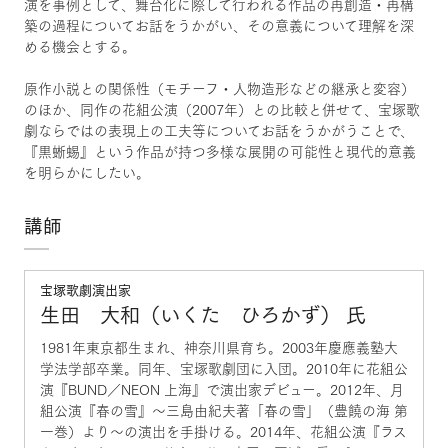
演を事例として、舞台化に際して行われる作品の再創造・再構
築の過程についてお話をうかがい、その意義について理解を深
める機会とする。
原作小説との関係性（モチーフ・人物造形などの継承と変容）
のほか、同作の花組公演（2007年）との比較と併せて、宝塚歌
劇ならではの表現上の工夫等についてお話をうかがうことで、
『黒蜥蜴』という作品が持つ多様な展開の可能性と現代的意義
を明らかにしたい。
講師
宝塚歌劇演出家
生田 大和（いくた ひろかず） 氏
1981年東京都生まれ、神奈川県育ち。2003年慶應義塾大
学法学部卒業。同年、宝塚歌劇団に入団。2010年に花組公
演『BUND／NEON 上海』で演出家デビュー。2012年、月
組公演『春の雪』～三島由紀夫著「春の雪」（豊饒の海 第
一巻）より～の演出を手掛ける。2014年、花組公演『ラス