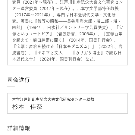
究員（2021年～現在）。江戸川乱歩記念大衆文化研究セン
ター運営委員（2017年～現在）。元本学文学部特任教授
（2017年～2021年）。専門は日本近現代文学・文化研
究。著書に『彼等の昭和——長谷川海太郎・潾二郎・濬・
四郎』（1994年、白水社／サントリー学芸賞受賞）、『宝
塚というユートピア』（岩波新書、2005年）、『宝塚百年
を超えて：植田紳爾に聞く』（2014年、国書刊行会）、
『宝塚：変容を続ける「日本モダニズム」』（2022年、岩
波書店）、『キネマと文人——『カリガリ博士』で読む日
本近代文学』（2024年、国書刊行会）など。
司会進行
本学江戸川乱歩記念大衆文化研究センター助教
杉本 佳奈
詳細情報