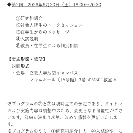
◆
第2回 2026年6月20日（土）18:00～20:30
①研究科紹介
②社会人院生のトークセッション
③在学生からのメッセージ
④入試説明
⑤教員・在学生による個別相談
【実施形態・場所】
対面形式
・会場：立教大学池袋キャンパス
マキムホール（15号館）3階 ≪M301教室≫
※プログラムの②と③は現時点での予定であり、タイトル
および実施内容は調整中のため、変更となる可能性がござ
います。詳細が決まり次第、改めて情報を更新いたしま
す。
※プログラムのうち「①研究科紹介」と「④入試説明」に