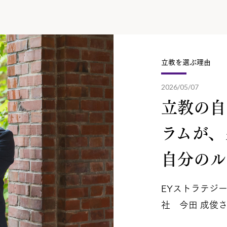
立教を選ぶ理由
2026/05/07
立教の自
ラムが、
自分のル.
EYストラテジ
社 今田 成俊さ