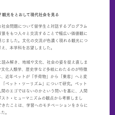
？観光をとおして現代社会を見る
な社会問題について留学生と対話するプログラム
背景をもつ人々と交流することで幅広い価値観に
感じました。文化の交流が色濃く現れる観光につ
考え、本学科を志望しました。
に読み解き、地域や文化、社会の姿を捉え直しま
や文化人類学、歴史学など多岐にわたるのが特徴
は、近年ペットが「手荷物」から「乗客」へと変
、「ペット・ツーリズム」について研究。ペット
人間のエゴではないのかという問いを基に、人間
ポスト・ヒューマニズムの観点から考察しまし
できたことは、学習へのモチベーションをさらに
した。