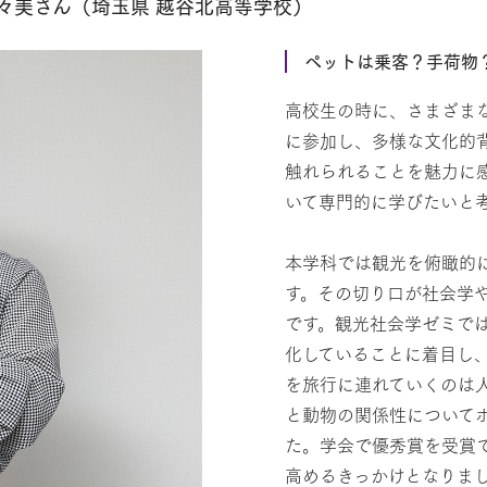
々美さん（埼玉県 越谷北高等学校）
ペットは乗客？手荷物
高校生の時に、さまざま
に参加し、多様な文化的
触れられることを魅力に
いて専門的に学びたいと
本学科では観光を俯瞰的
す。その切り口が社会学
です。観光社会学ゼミで
化していることに着目し
を旅行に連れていくのは
と動物の関係性について
た。学会で優秀賞を受賞
高めるきっかけとなりま