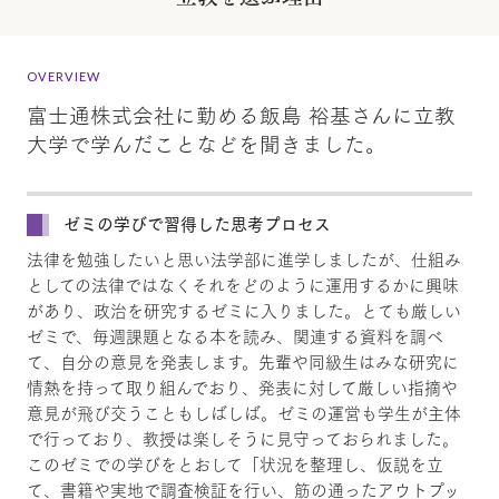
OVERVIEW
富士通株式会社に勤める飯島 裕基さんに立教
大学で学んだことなどを聞きました。
ゼミの学びで習得した思考プロセス
法律を勉強したいと思い法学部に進学しましたが、仕組み
としての法律ではなくそれをどのように運用するかに興味
があり、政治を研究するゼミに入りました。とても厳しい
ゼミで、毎週課題となる本を読み、関連する資料を調べ
て、自分の意見を発表します。先輩や同級生はみな研究に
情熱を持って取り組んでおり、発表に対して厳しい指摘や
意見が飛び交うこともしばしば。ゼミの運営も学生が主体
で行っており、教授は楽しそうに見守っておられました。
このゼミでの学びをとおして「状況を整理し、仮説を立
て、書籍や実地で調査検証を行い、筋の通ったアウトプッ