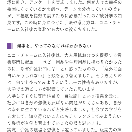
塚に赴き、アンケートを実施しました。何が人々の幸福の
要因になっているかを調べ、データを分析していくのです
が、幸福度を指数で表すために必要だったのが統計学の知
見です。この時に身につけた手法や考え方は、ユニ・チャ
ームに入社後の業務でも大いに役立ちました。
何事も、やってみなければわからない
ユニ・チャームに入社後は、大人用紙おむつを提案する営
業部門に配属。「ベビー用品や生理用品に携わりたかった
のに、なぜ介護部門に？」と戸惑ったものの、「意外に面
白いかもしれない」と頭を切り替えました。そう思えたの
は、何でもやってみようという元来の性格もありますが、
大学での過ごし方が影響していたと思います。
入学してすぐに専門科目で「自殺論」という授業を受け、
社会には自分の想像も及ばない問題がたくさんある、自分
は幸せに生きているんだと実感しました。社会学の学びを
とおして、知り得ないことにもチャレンジしてみようとい
う姿勢が自然と育まれていったのだと思います。
実際、介護の現場も想像とは違っていました。販売先の病