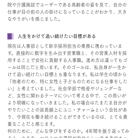
院や介護施設でユーザーである高齢者の姿を見て、自分の
仕事が目の前の人の助けになっていることがわかり、大き
なやりがいを感じました。
人生をかけて追い続けたい目標がある
現在は人事部として新卒採用担当の業務に携わっていま
す。直接的に数字を生み出す営業職と、その営業人材を採
用することで会社に貢献する人事職。進め方は違ってもゴ
ールは同じだと思います。そのゴールは、私自身が一生か
けて追い続けたい目標とも重なります。私は学生の頃から
「他者のため、特に女性と子どものためになる仕事をした
い」と考えていました。社会学部で格差やジェンダーな
ど、女性に関わるテーマについて考える中で、この思いが
より明確になっていきました。私の場合はたまたま自分が
やりたいことの延長線上にユニ・チャームという会社があ
り、今現在も働き続けることができているのは、とても貴
重なことだと感じます。
何のために、どんな学びをするのか。4年間を振り返ってみ
ると、小さな一つひとつの選択が自分らしい生き方やキャ